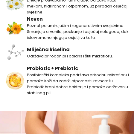
Djeluje protivupalno i umirujuće. Održava kožu
mekom, hidriranom i otpornom, uz prirodan osjećaj
svježine.
Neven
Poznat po umirujućim i regenerativnim svojstvima.
Smanjuje crvenilo, peckanje i osjećaj nelagode, dok
istovremeno njeguje osjetljivu kožu.
Mliječna kiselina
Održava prirodan pH balans i štiti mikrofloru.
Probiotic + Prebiotic
Postbiotički kompleks podržava prirodnu mikrofloru i
pomaže koži da zadrži otpornost i ravnotežu.
Prebiotik hrani dobre bakterije i pomaže održavanju
stabilnog pH.