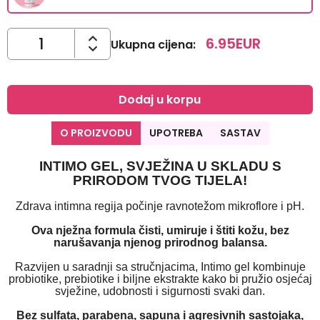
6.95
EUR
Ukupna cijena
:
Dodaj u korpu
O PROIZVODU
UPOTREBA
SASTAV
INTIMO GEL, SVJEŽINA U SKLADU S
PRIRODOM TVOG TIJELA!
Zdrava intimna regija počinje ravnotežom mikroflore i pH.
Ova nježna formula čisti, umiruje i štiti kožu, bez
narušavanja njenog prirodnog balansa.
Razvijen u saradnji sa stručnjacima, Intimo gel kombinuje
probiotike, prebiotike i biljne ekstrakte kako bi pružio osjećaj
svježine, udobnosti i sigurnosti svaki dan.
Bez sulfata, parabena, sapuna i agresivnih sastojaka,