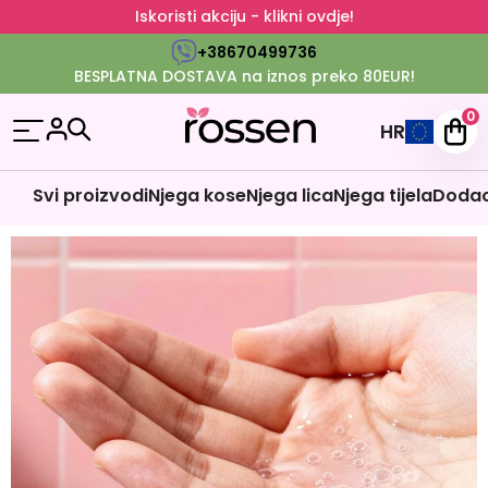
Iskoristi akciju - klikni ovdje!
+38670499736
BESPLATNA DOSTAVA na iznos preko 80EUR!
0
HR
Svi proizvodi
Njega kose
Njega lica
Njega tijela
Dodaci