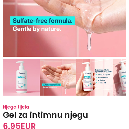
Njega tijela
Gel za intimnu njegu
6.95
EUR