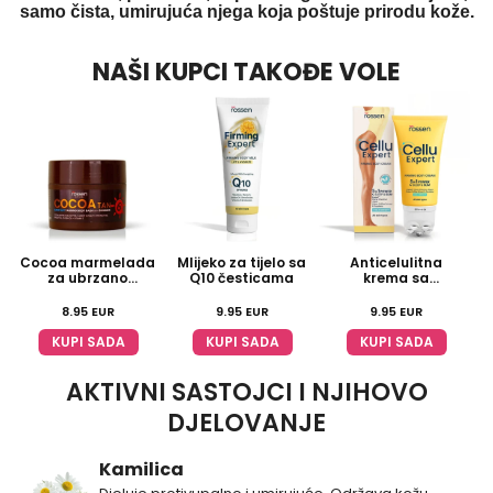
samo čista, umirujuća njega koja poštuje prirodu kože.
NAŠI KUPCI TAKOĐE VOLE
Cocoa marmelada
Mlijeko za tijelo sa
Anticelulitna
za ubrzano
Q10 česticama
krema sa
tamnjenje
masažerima
8.95
EUR
9.95
EUR
9.95
EUR
KUPI SADA
KUPI SADA
KUPI SADA
AKTIVNI SASTOJCI I NJIHOVO
DJELOVANJE
Kamilica