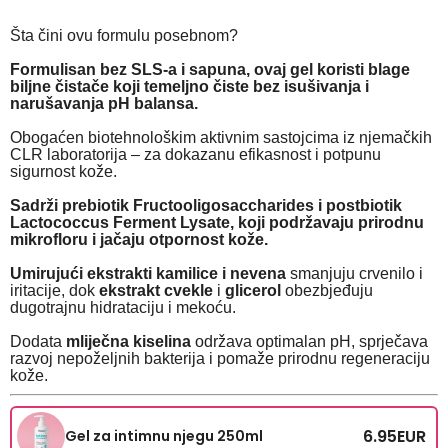
Šta čini ovu formulu posebnom?
Formulisan bez SLS-a i sapuna, ovaj gel koristi blage
biljne čistače koji temeljno čiste bez isušivanja i
narušavanja pH balansa.
Obogaćen biotehnološkim aktivnim sastojcima iz njemačkih
CLR laboratorija – za dokazanu efikasnost i potpunu
sigurnost kože.
Sadrži prebiotik Fructooligosaccharides i postbiotik
Lactococcus Ferment Lysate, koji podržavaju prirodnu
mikrofloru i jačaju otpornost kože.
Umirujući ekstrakti kamilice i nevena
smanjuju crvenilo i
iritacije, dok
ekstrakt cvekle
i
glicerol
obezbjeđuju
dugotrajnu hidrataciju i mekoću.
Dodata
mliječna kiselina
održava optimalan pH, sprječava
razvoj nepoželjnih bakterija i pomaže prirodnu regeneraciju
kože.
6.95
EUR
Gel za intimnu njegu 250ml