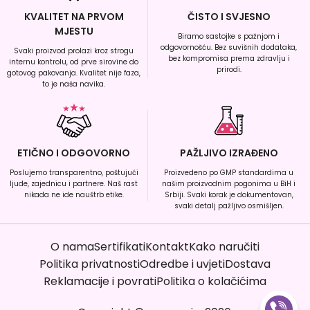
KVALITET NA PRVOM
ČISTO I SVJESNO
MJESTU
Biramo sastojke s pažnjom i
odgovornošću. Bez suvišnih dodataka,
Svaki proizvod prolazi kroz strogu
bez kompromisa prema zdravlju i
internu kontrolu, od prve sirovine do
prirodi.
gotovog pakovanja. Kvalitet nije faza,
to je naša navika.
ETIČNO I ODGOVORNO
PAŽLJIVO IZRAĐENO
Poslujemo transparentno, poštujući
Proizvedeno po GMP standardima u
ljude, zajednicu i partnere. Naš rast
našim proizvodnim pogonima u BiH i
nikada ne ide nauštrb etike.
Srbiji. Svaki korak je dokumentovan,
svaki detalj pažljivo osmišljen.
O nama
Sertifikati
Kontakt
Kako naručiti
Politika privatnosti
Odredbe i uvjeti
Dostava
Reklamacije i povrati
Politika o kolačićima