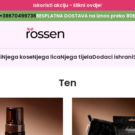
Iskoristi akciju - klikni ovdje!
+38670499736
BESPLATNA DOSTAVA na iznos preko 80E
i
Njega kose
Njega lica
Njega tijela
Dodaci ishrani
Ten