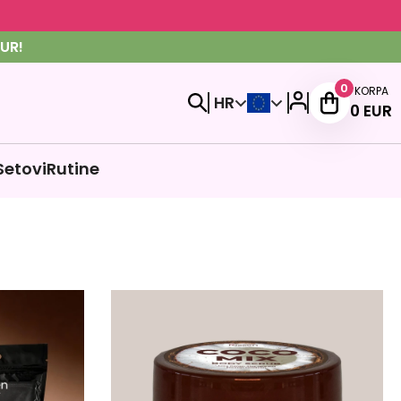
UR!
0
KORPA
HR
0
EUR
Setovi
Rutine