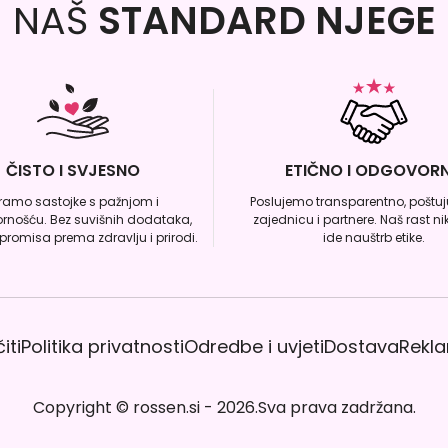
NAŠ
STANDARD NJEGE
ČISTO I SVJESNO
ETIČNO I ODGOVOR
iramo sastojke s pažnjom i
Poslujemo transparentno, poštuju
rnošću. Bez suvišnih dodataka,
zajednicu i partnere. Naš rast n
romisa prema zdravlju i prirodi.
ide nauštrb etike.
iti
Politika privatnosti
Odredbe i uvjeti
Dostava
Rekla
Copyright
©
rossen.si
-
2026
.
Sva prava zadržana.