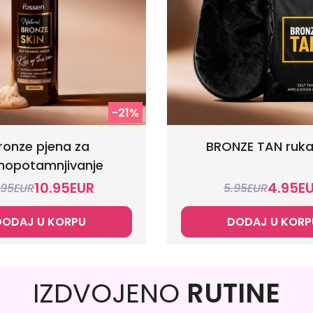
-21%
ronze pjena za
BRONZE TAN ruka
opotamnjivanje
10.95
EUR
4.95
E
.95
EUR
5.95
EUR
DODAJ U KORPU
DODAJ U KORP
IZDVOJENO
RUTINE