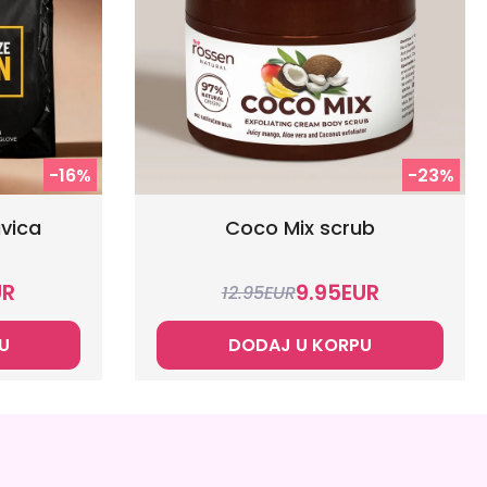
-16%
-23%
vica
Coco Mix scrub
UR
9.95
EUR
12.95
EUR
U
DODAJ U KORPU