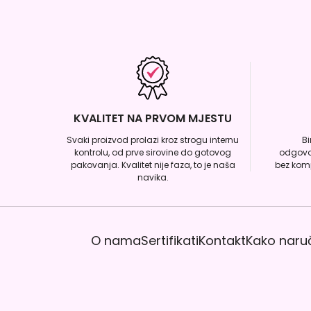
KVALITET NA PRVOM MJESTU
Svaki proizvod prolazi kroz strogu internu
B
kontrolu, od prve sirovine do gotovog
odgovo
pakovanja. Kvalitet nije faza, to je naša
bez komp
navika.
O nama
Sertifikati
Kontakt
Kako naruč