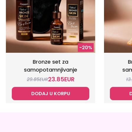
-20%
Bronze set za
B
samopotamnjivanje
sam
23.85
EUR
29.85
EUR
13
DODAJ U KORPU