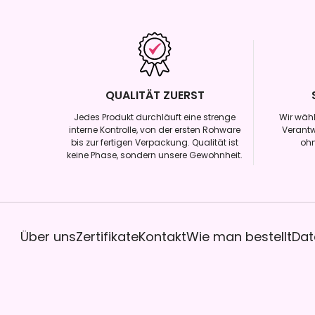
QUALITÄT ZUERST
Jedes Produkt durchläuft eine strenge
Wir wähl
interne Kontrolle, von der ersten Rohware
Verantw
bis zur fertigen Verpackung. Qualität ist
oh
keine Phase, sondern unsere Gewohnheit.
Über uns
Zertifikate
Kontakt
Wie man bestellt
Dat