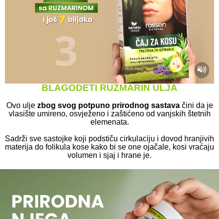
BLAGODETI RUZMARIN ULJA
Ovo ulje
zbog svog potpuno prirodnog sastava
čini da je
vlasište umireno, osvježeno i zaštićeno od vanjskih štetnih
elemenata.
Sadrži sve sastojke koji podstiču cirkulaciju i dovod hranjivih
materija do folikula kose kako bi se one ojačale, kosi vraćaju
volumen i sjaj i hrane je.