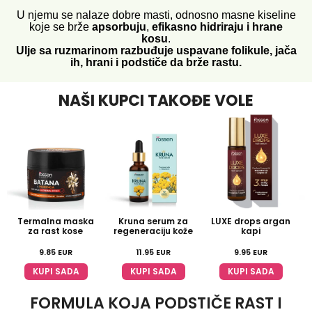
U njemu se nalaze dobre masti, odnosno masne kiseline
koje se brže
apsorbuju
,
efikasno hidriraju i hrane
kosu
.
Ulje sa ruzmarinom razbuđuje uspavane folikule, jača
ih, hrani i podstiče da brže rastu.
NAŠI KUPCI TAKOĐE VOLE
Termalna maska
Kruna serum za
LUXE drops argan
Č
za rast kose
regeneraciju kože
kapi
9.85
EUR
11.95
EUR
9.95
EUR
KUPI SADA
KUPI SADA
KUPI SADA
FORMULA KOJA PODSTIČE RAST I