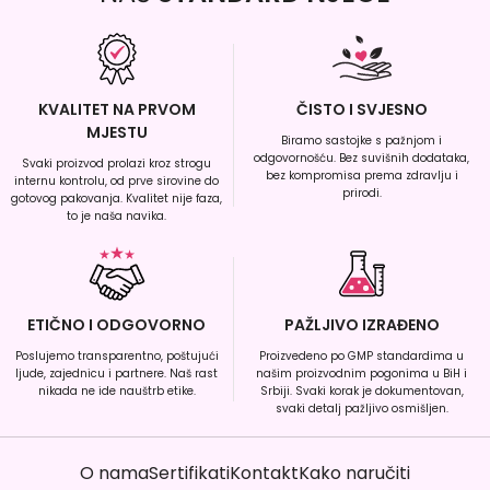
KVALITET NA PRVOM
ČISTO I SVJESNO
MJESTU
Biramo sastojke s pažnjom i
odgovornošću. Bez suvišnih dodataka,
Svaki proizvod prolazi kroz strogu
bez kompromisa prema zdravlju i
internu kontrolu, od prve sirovine do
prirodi.
gotovog pakovanja. Kvalitet nije faza,
to je naša navika.
ETIČNO I ODGOVORNO
PAŽLJIVO IZRAĐENO
Poslujemo transparentno, poštujući
Proizvedeno po GMP standardima u
ljude, zajednicu i partnere. Naš rast
našim proizvodnim pogonima u BiH i
nikada ne ide nauštrb etike.
Srbiji. Svaki korak je dokumentovan,
svaki detalj pažljivo osmišljen.
O nama
Sertifikati
Kontakt
Kako naručiti