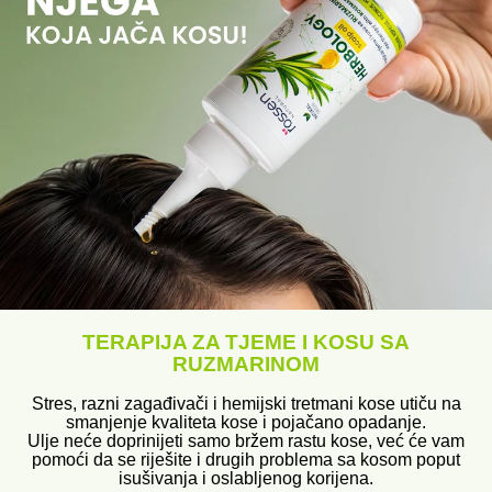
TERAPIJA ZA TJEME I KOSU SA
RUZMARINOM
Stres, razni zagađivači i hemijski tretmani kose utiču na
smanjenje kvaliteta kose i pojačano opadanje.
Ulje neće doprinijeti samo bržem rastu kose, već će vam
pomoći da se riješite i drugih problema sa kosom poput
isušivanja i oslabljenog korijena.