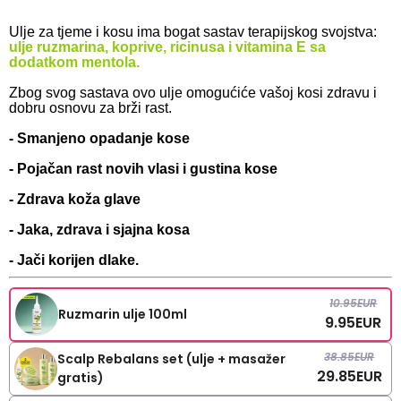
Ulje za tjeme i kosu ima bogat sastav terapijskog svojstva:
ulje ruzmarina, koprive, ricinusa i vitamina E sa
dodatkom mentola.
Zbog svog sastava ovo ulje omogućiće vašoj kosi zdravu i
dobru osnovu za brži rast.
- Smanjeno opadanje kose
- Pojačan rast novih vlasi i gustina kose
- Zdrava koža glave
- Jaka, zdrava i sjajna kosa
- Jači korijen dlake.
10.95
EUR
Ruzmarin ulje 100ml
9.95
EUR
38.85
EUR
Scalp Rebalans set (ulje + masažer
29.85
EUR
gratis)