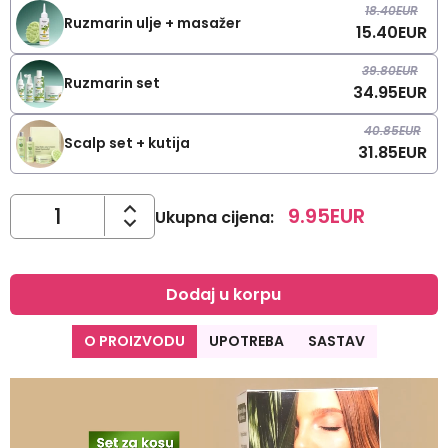
18.40
EUR
Ruzmarin ulje + masažer
15.40
EUR
39.80
EUR
Ruzmarin set
34.95
EUR
40.85
EUR
Scalp set + kutija
31.85
EUR
9.95
EUR
Ukupna cijena
:
Dodaj u korpu
O PROIZVODU
UPOTREBA
SASTAV