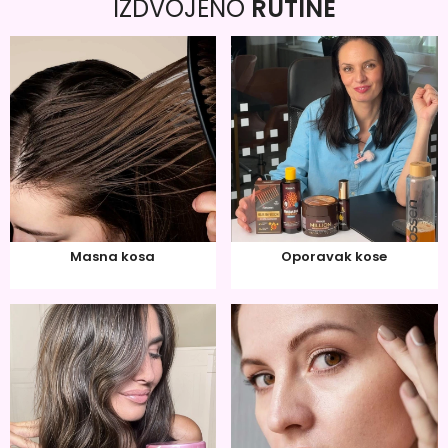
IZDVOJENO
RUTINE
Masna kosa
Oporavak kose