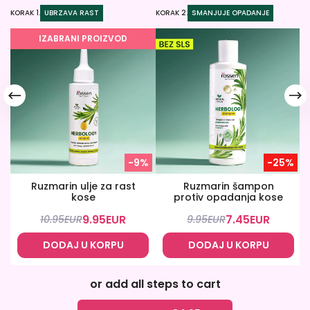
KORAK 1.
UBRZAVA RAST
KORAK 2.
SMANJUJE OPADANJE
KO
IZABRANI PROIZVOD
-9%
-25%
Ruzmarin ulje za rast
Ruzmarin šampon
kose
protiv opadanja kose
9.95
EUR
7.45
EUR
10.95
EUR
9.95
EUR
DODAJ U KORPU
DODAJ U KORPU
or add all steps to cart