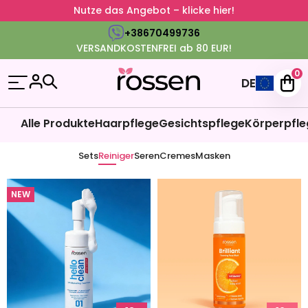
Nutze das Angebot – klicke hier!
+38670499736
VERSANDKOSTENFREI ab 80 EUR!
0
DE
Alle Produkte
Haarpflege
Gesichtspflege
Körperpfle
Sets
Reiniger
Seren
Cremes
Masken
NEW