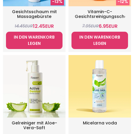
-13%
-12%
Gesichtsschaum mit
Vitamin-C-
Massagebürste
Gesichtsreinigungsschau
12.45
EUR
6.95
EUR
14.45
EUR
7.95
EUR
IN DEN WARENKORB
IN DEN WARENKORB
LEGEN
LEGEN
Gelreiniger mit Aloe-
Micelarna voda
Vera-Saft