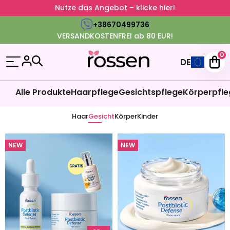
Nutze das Angebot – klicke hier!
+38670499736
VERSANDKOSTENFREI ab 80 EUR!
0
DE
Alle Produkte
Haarpflege
Gesichtspflege
Körperpfle
Haar
Gesicht
Körper
Kinder
NEW
NEW