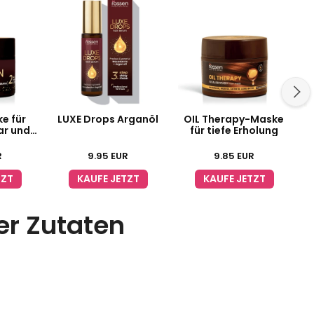
e für
LUXE Drops Arganöl
OIL Therapy-Maske
ar und
für tiefe Erholung
isur
R
9.95
EUR
9.85
EUR
TZT
KAUFE JETZT
KAUFE JETZT
er Zutaten