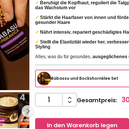
✓
️Beruhigt die Kopfhaut, reguliert die Tal
das Wachstum vor
✓
️Stärkt die Haarfaser von innen und förd
gesunder Haare
✓
️Nährt intensiv, repariert geschädigtes H
✓
️Stellt die Elastizität wieder her, verbesse
Styling
Alles, was du für gesundes,
ausgeglichenes u
Babassu und Bockshornklee Set
30
Gesamtpreis
:
In den Warenkorb legen