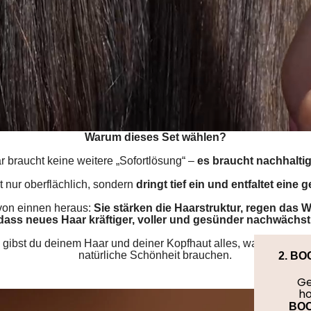
Warum dieses Set wählen?
 braucht keine weitere „Sofortlösung“ –
es braucht nachhaltig
t nur oberflächlich, sondern
dringt tief ein und entfaltet eine g
 von einnen heraus:
Sie stärken die Haarstruktur, regen das 
dass neues Haar kräftiger, voller und gesünder nachwächst
 gibst du deinem Haar und deiner Kopfhaut alles, was sie für
natürliche Schönheit brauchen.
2. B
Ge
ho
BOC