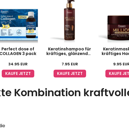
Perfect dose of
Keratinshampoo für
Keratinmask
COLLAGEN 3 pack
kräftiges, glänzendes
kräftiges Ha
Haar
einfache Fr
34.95
EUR
7.95
EUR
9.95
EU
KAUFE JETZT
KAUFE JETZT
KAUFE JE
kte Kombination kraftvoll
die