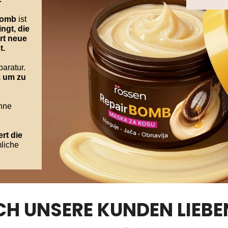
Bomb
ist
ingt, die
rt neue
t.
aratur.
, um zu
ohne
rt die
liche
H UNSERE KUNDEN LIEBE