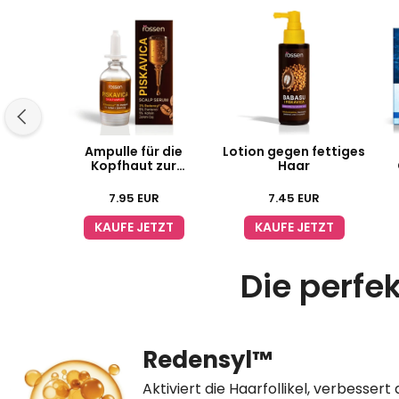
Ampulle für die
Lotion gegen fettiges
Kopfhaut zur
Haar
Haarausbildung
7.95
EUR
7.45
EUR
KAUFE JETZT
KAUFE JETZT
Die perfe
Redensyl™
Aktiviert die Haarfollikel, verbessert 