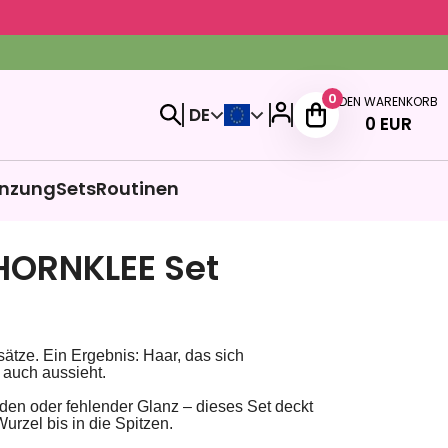
0
DEN WARENKORB
DE
0
EUR
nzung
Sets
Routinen
ORNKLEE Set
sätze. Ein Ergebnis:
Haar, das sich
 auch aussieht.
äden oder fehlender Glanz – dieses Set deckt
urzel bis in die Spitzen.