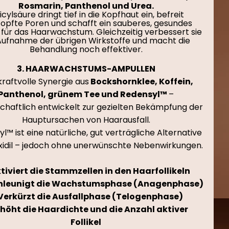
Rosmarin, Panthenol und Urea.
icylsäure dringt tief in die Kopfhaut ein, befreit
topfte Poren und schafft ein sauberes, gesundes
für das Haarwachstum. Gleichzeitig verbessert sie
Aufnahme der übrigen Wirkstoffe und macht die
Behandlung noch effektiver.
3. HAARWACHSTUMS-AMPULLEN
kraftvolle Synergie aus
Bockshornklee, Koffein,
Panthenol, grünem Tee und Redensyl™
–
chaftlich entwickelt zur gezielten Bekämpfung der
Hauptursachen von Haarausfall.
l™ ist eine natürliche, gut verträgliche Alternative
xidil – jedoch ohne unerwünschte Nebenwirkungen.
tiviert die Stammzellen in den Haarfollikeln
hleunigt die Wachstumsphase (Anagenphase)
Verkürzt die Ausfallphase (Telogenphase)
rhöht die Haardichte und die Anzahl aktiver
Follikel