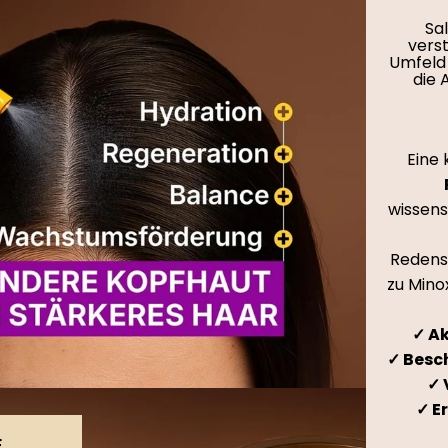
Sal
vers
Umfeld 
die 
Eine 
wissens
Redensy
zu Mino
✓ Ak
✓ Besc
✓ 
✓ E
E