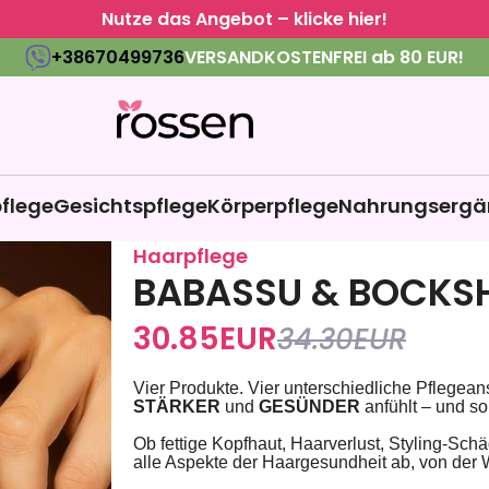
Nutze das Angebot – klicke hier!
+38670499736
VERSANDKOSTENFREI ab 80 EUR!
flege
Gesichtspflege
Körperpflege
Nahrungsergä
Haarpflege
BABASSU & BOCKSH
30.85
EUR
34.30
EUR
Vier Produkte. Vier unterschiedliche Pflegean
STÄRKER
und
GESÜNDER
anfühlt – und so
Ob fettige Kopfhaut, Haarverlust, Styling-Sch
alle Aspekte der Haargesundheit ab, von der W