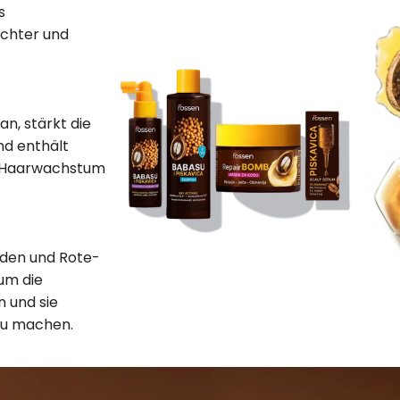
s
chter und
n, stärkt die
nd enthält
s Haarwachstum
iden und Rote-
um die
n und sie
zu machen.