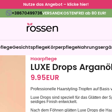
Nutze das Angebot – klicke hier!
+38670499736
VERSANDKOSTENFREI ab 80 EUR!
flege
Gesichtspflege
Körperpflege
Nahrungsergä
Haarpflege
LUXE Drops Arganö
9.95
EUR
Professionelle Haarstyling-Tropfen auf Ba
Luxe Drops sind speziell für das Glätten der 
seidiges Finish entwickelt.
Nach dem Föhnen glätten Luxe Drops die Haa