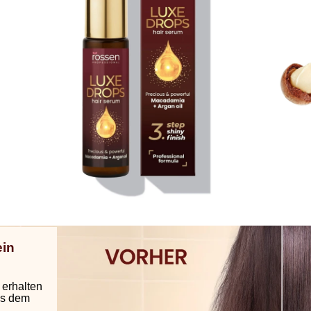
ein
 erhalten
us dem