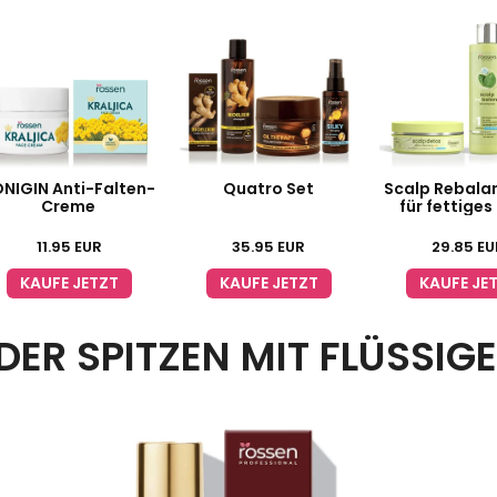
NIGIN Anti-Falten-
Quatro Set
Scalp Rebala
Creme
für fettiges
11.95
EUR
35.95
EUR
29.85
EU
KAUFE JETZT
KAUFE JETZT
KAUFE JE
DER SPITZEN MIT FLÜSSI