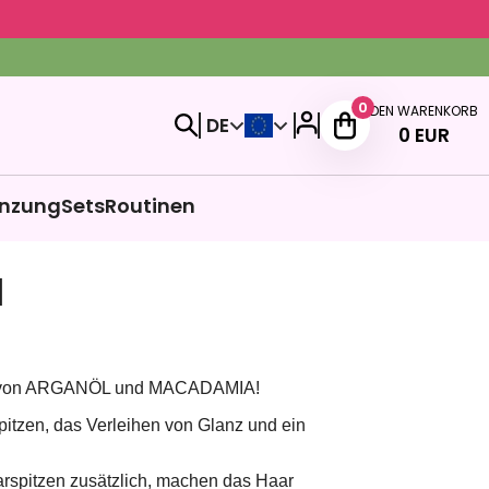
0
DEN WARENKORB
DE
0
EUR
nzung
Sets
Routinen
l
sis von ARGANÖL und MACADAMIA!
Spitzen, das Verleihen von Glanz und ein
rspitzen zusätzlich, machen das Haar