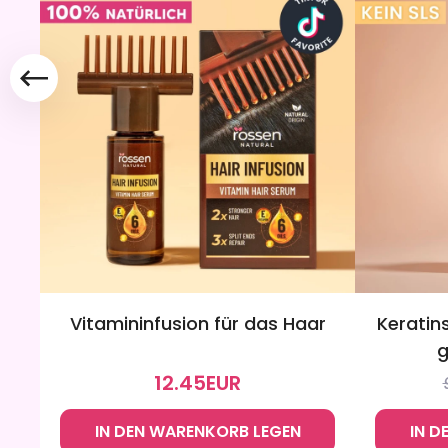
Vitamininfusion für das Haar
Keratin
g
12.45
EUR
IN DEN WARENKORB LEGEN
IN D