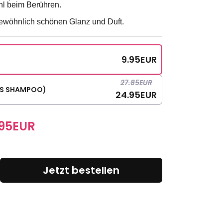
hl beim Berühren.
gewöhnlich schönen Glanz und Duft.
9.95
EUR
27.85
EUR
TIS SHAMPOO)
24.95
EUR
95
EUR
Jetzt bestellen