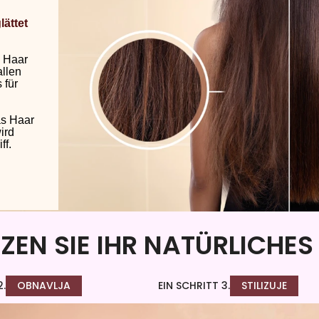
lättet
s Haar
allen
 für
as Haar
ird
ff.
EN SIE IHR NATÜRLICHES
2.
OBNAVLJA
EIN SCHRITT 3.
STILIZUJE