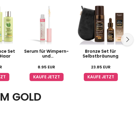
nce Set
Serum für Wimpern-
Bronze Set für
 Haar
und
Selbstbräunung
Augenbrauenwachstum
R
8.95
EUR
23.85
EUR
TZT
KAUFE JETZT
KAUFE JETZT
GEM GOLD