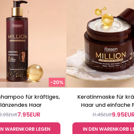
-20%
shampoo für kräftiges,
Keratinmaske für krä
länzendes Haar
Haar und einfache F
7.95
EUR
9.95
EU
9.95
EUR
11.45
EUR
EN WARENKORB LEGEN
IN DEN WARENKORB L