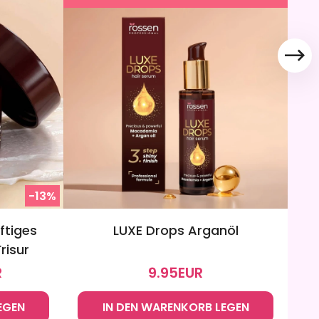
-13%
ftiges
LUXE Drops Arganöl
risur
R
9.95
EUR
EGEN
IN DEN WARENKORB LEGEN