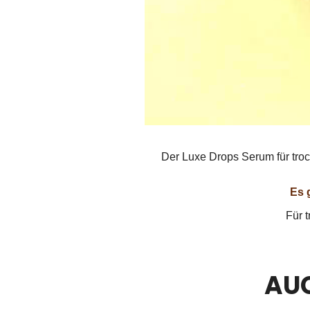
Der Luxe Drops Serum für troc
Es 
Für t
AUC