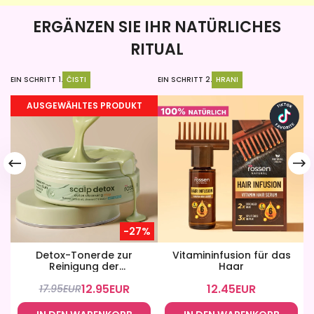
ERGÄNZEN SIE IHR NATÜRLICHES
RITUAL
EIN SCHRITT 1.
ČISTI
EIN SCHRITT 2.
HRANI
EI
AUSGEWÄHLTES PRODUKT
-27%
Detox-Tonerde zur
Vitamininfusion für das
Reinigung der
Haar
Kopfhaut
12.95
EUR
12.45
EUR
17.95
EUR