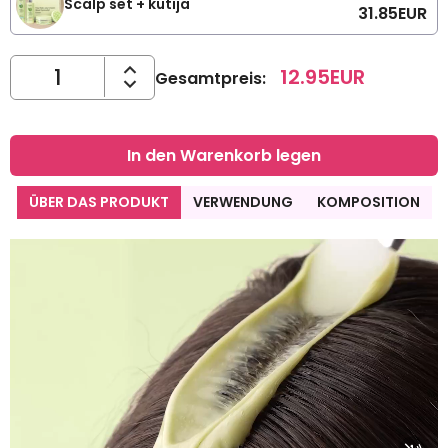
Scalp set + kutija
31.85
EUR
12.95
EUR
Gesamtpreis
:
In den Warenkorb legen
ÜBER DAS PRODUKT
VERWENDUNG
KOMPOSITION