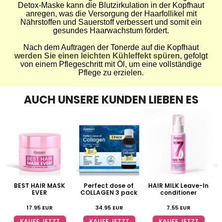
Detox-Maske kann die Blutzirkulation in der Kopfhaut
anregen, was die Versorgung der Haarfollikel mit
Nährstoffen und Sauerstoff verbessert und somit ein
gesundes Haarwachstum fördert.
Nach dem Auftragen der Tonerde auf die Kopfhaut
werden Sie einen leichten Kühleffekt spüren
, gefolgt
von einem Pflegeschritt mit Öl, um eine vollständige
Pflege zu erzielen.
AUCH UNSERE KUNDEN LIEBEN ES
BEST HAIR MASK
Perfect dose of
HAIR MILK Leave-In
T
EVER
COLLAGEN 3 pack
conditioner
17.95
EUR
34.95
EUR
7.55
EUR
KAUFE JETZT
KAUFE JETZT
KAUFE JETZT