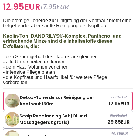
12.95
EUR
17.95
EUR
Die cremige Tonerde zur Entgiftung der Kopfhaut bietet eine
tiefgehende, aber sanfte Reinigung der Kopfhaut.
Kaolin-Ton, DANDRILYS®-Komplex, Panthenol und
erfrischende Minze sind die Inhaltsstoffe dieses
Exfoliators, die:
- den Sebumgehalt des Haares ausgleichen
- alle Unreinheiten entfernen
- dem Haar Volumen verleihen
- intensive Pflege bieten
- die Kopfhaut und Haarfollikel für weitere Pflege
vorbereiten.
17.95
EUR
Detox-Tonerde zur Reinigung der
12.95
EUR
Kopfhaut 150ml
38.85
EUR
Scalp Rebalancing Set (Öl und
29.85
EUR
Massagegerät gratis)
40.85
EUR