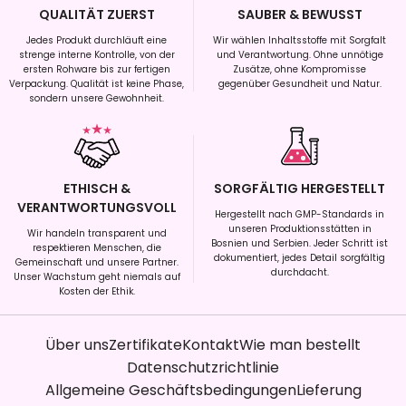
QUALITÄT ZUERST
SAUBER & BEWUSST
Jedes Produkt durchläuft eine
Wir wählen Inhaltsstoffe mit Sorgfalt
strenge interne Kontrolle, von der
und Verantwortung. Ohne unnötige
ersten Rohware bis zur fertigen
Zusätze, ohne Kompromisse
Verpackung. Qualität ist keine Phase,
gegenüber Gesundheit und Natur.
sondern unsere Gewohnheit.
ETHISCH &
SORGFÄLTIG HERGESTELLT
VERANTWORTUNGSVOLL
Hergestellt nach GMP-Standards in
unseren Produktionsstätten in
Wir handeln transparent und
Bosnien und Serbien. Jeder Schritt ist
respektieren Menschen, die
dokumentiert, jedes Detail sorgfältig
Gemeinschaft und unsere Partner.
durchdacht.
Unser Wachstum geht niemals auf
Kosten der Ethik.
Über uns
Zertifikate
Kontakt
Wie man bestellt
Datenschutzrichtlinie
Allgemeine Geschäftsbedingungen
Lieferung