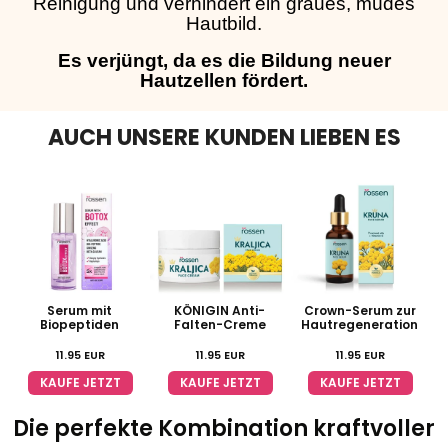
Reinigung und verhindert ein graues, müdes
Hautbild.
Es verjüngt, da es die Bildung neuer
Hautzellen fördert.
AUCH UNSERE KUNDEN LIEBEN ES
Serum mit
KÖNIGIN Anti-
Crown-Serum zur
V
Biopeptiden
Falten-Creme
Hautregeneration
11.95
EUR
11.95
EUR
11.95
EUR
KAUFE JETZT
KAUFE JETZT
KAUFE JETZT
Die perfekte Kombination kraftvoller