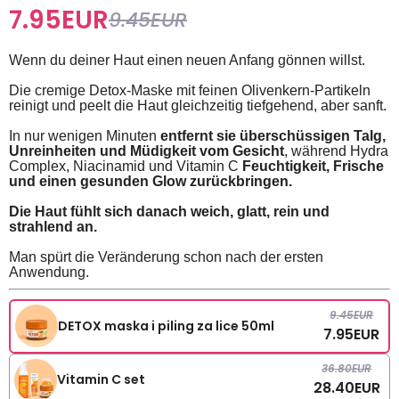
7.95
EUR
9.45
EUR
Wenn du deiner Haut einen neuen Anfang gönnen willst.
Die cremige Detox-Maske mit feinen Olivenkern-Partikeln
reinigt und peelt die Haut gleichzeitig tiefgehend, aber sanft.
In nur wenigen Minuten
entfernt sie überschüssigen Talg,
Unreinheiten und Müdigkeit vom Gesicht
, während Hydra
Complex, Niacinamid und Vitamin C
Feuchtigkeit, Frische
und einen gesunden Glow zurückbringen.
Die Haut fühlt sich danach weich, glatt, rein und
strahlend an.
Man spürt die Veränderung schon nach der ersten
Anwendung.
9.45
EUR
DETOX maska i piling za lice 50ml
7.95
EUR
36.80
EUR
Vitamin C set
28.40
EUR