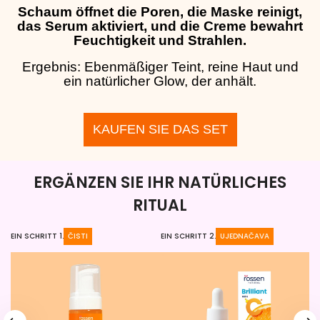
Schaum öffnet die Poren, die Maske reinigt,
das Serum aktiviert, und die Creme bewahrt
Feuchtigkeit und Strahlen.
Ergebnis: Ebenmäßiger Teint, reine Haut und
ein natürlicher Glow, der anhält.
KAUFEN SIE DAS SET
ERGÄNZEN SIE IHR NATÜRLICHES
RITUAL
EIN SCHRITT 1.
ČISTI
EIN SCHRITT 2.
UJEDNAČAVA
EI