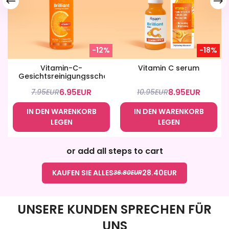
-12%
-18%
Vitamin-C-
Vitamin C serum
Gesichtsreinigungsschaum
6.95
EUR
8.95
EUR
7.95
EUR
10.95
EUR
IN DEN WARENKORB
IN DEN WARENKORB
LEGEN
LEGEN
or add all steps to cart
KAUFEN SIE ALLES
28.40
EUR
36.80
EUR
UNSERE KUNDEN SPRECHEN FÜR
UNS