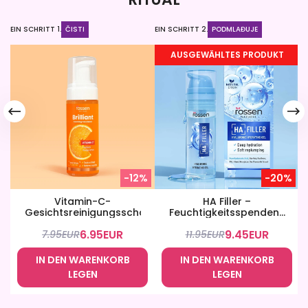
EIN SCHRITT 1.
ČISTI
EIN SCHRITT 2.
PODMLAĐUJE
EI
AUSGEWÄHLTES PRODUKT
-12%
-20%
Vitamin-C-
HA Filler –
Gesichtsreinigungsschaum
Feuchtigkeitsspendendes
Hyaluron-Gel
6.95
EUR
9.45
EUR
7.95
EUR
11.95
EUR
IN DEN WARENKORB
IN DEN WARENKORB
LEGEN
LEGEN