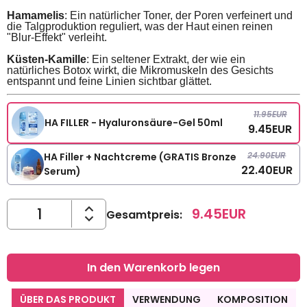
Hamamelis
: Ein natürlicher Toner, der Poren verfeinert und
die Talgproduktion reguliert, was der Haut einen reinen
"Blur-Effekt" verleiht.
Küsten-Kamille
: Ein seltener Extrakt, der wie ein
natürliches Botox wirkt, die Mikromuskeln des Gesichts
entspannt und feine Linien sichtbar glättet.
11.95
EUR
HA FILLER - Hyaluronsäure-Gel 50ml
9.45
EUR
24.90
EUR
HA Filler + Nachtcreme (GRATIS Bronze
22.40
EUR
Serum)
9.45
EUR
Gesamtpreis
:
In den Warenkorb legen
ÜBER DAS PRODUKT
VERWENDUNG
KOMPOSITION