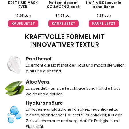
BEST HAIR MASK
Perfect dose of
HAIR MILK Leave-In
T
EVER
COLLAGEN 3 pack
conditioner
17.95
EUR
34.95
EUR
7.55
EUR
KAUFE JETZT
KAUFE JETZT
KAUFE JETZT
KRAFTVOLLE FORMEL MIT
INNOVATIVER TEXTUR
Panthenol
Es erhöht die Elastizität der Haut und macht sie weich,
glatt und glänzend.
Aloe Vera
Es spendet intensive Feuchtigkeit und hält die Haut
weich und elastisch.
Hyaluronsäure
Es hat eine unglaubliche Fähigkeit, Feuchtigkeit zu
binden, spendet der Haut tiefe Feuchtigkeit, füllt den
Zellzwischenraum und sorgt dort für Festigkeit und
Elastizität.