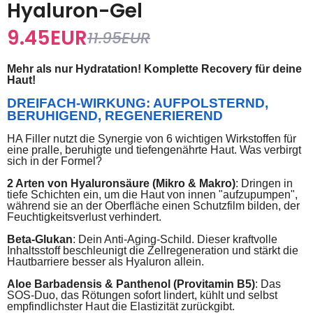
Hyaluron-Gel
9.45
EUR
11.95
EUR
Mehr als nur Hydratation! Komplette Recovery für deine
Haut!
DREIFACH-WIRKUNG: AUFPOLSTERND,
BERUHIGEND, REGENERIEREND
HA Filler nutzt die Synergie von 6 wichtigen Wirkstoffen für
eine pralle, beruhigte und tiefengenährte Haut. Was verbirgt
sich in der Formel?
2 Arten von Hyaluronsäure (Mikro & Makro)
: Dringen in
tiefe Schichten ein, um die Haut von innen "aufzupumpen",
während sie an der Oberfläche einen Schutzfilm bilden, der
Feuchtigkeitsverlust verhindert.
Beta-Glukan
: Dein Anti-Aging-Schild. Dieser kraftvolle
Inhaltsstoff beschleunigt die Zellregeneration und stärkt die
Hautbarriere besser als Hyaluron allein.
Aloe Barbadensis & Panthenol (Provitamin B5)
: Das
SOS-Duo, das Rötungen sofort lindert, kühlt und selbst
empfindlichster Haut die Elastizität zurückgibt.